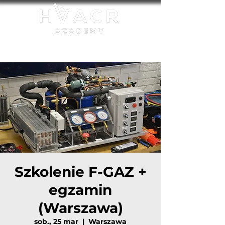
Akredytowana jednostka szkoleniowa UDT:
FGAZ-S/27/0001/23
Szkolenie F-GAZ +
egzamin
(Warszawa)
sob., 25 mar
  |  
Warszawa