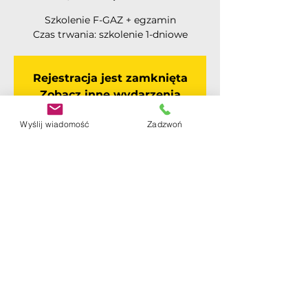
Szkolenie F-GAZ + egzamin
Rejestracja jest zamknięta
Zobacz inne wydarzenia
Wyślij wiadomość
Zadzwoń
Czas i lokalizacja
25 mar 2023, 10:00
Warszawa, Warszawa, Polska
Polityka Prywatności
Polityka Cookie
Polityka Prawna