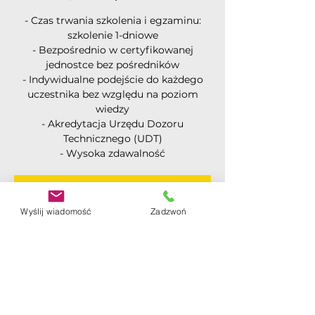
- Czas trwania szkolenia i egzaminu:
szkolenie 1-dniowe
- Bezpośrednio w certyfikowanej
jednostce bez pośredników
- Indywidualne podejście do każdego
uczestnika bez względu na poziom
wiedzy
- Akredytacja Urzędu Dozoru
Technicznego (UDT)
- Wysoka zdawalność
Rejestracja jest zamknięta
Wyślij wiadomość
Zadzwoń
Zobacz inne wydarzenia
Czas i lokalizacja
16 mar 2024, 09:00
Warszawa