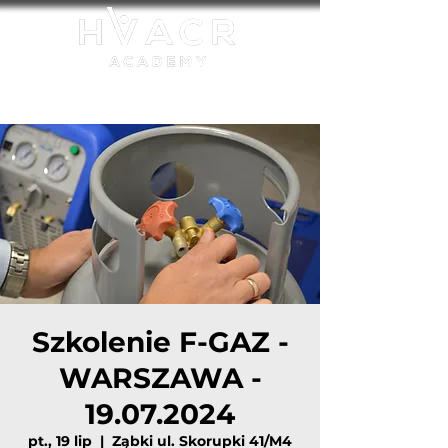
Akredytowana jednostka szkoleniowa UDT:
FGAZ-S/27/0001/23
Szkolenie F-GAZ -
WARSZAWA -
19.07.2024
pt., 19 lip
  |  
Ząbki ul. Skorupki 41/M4