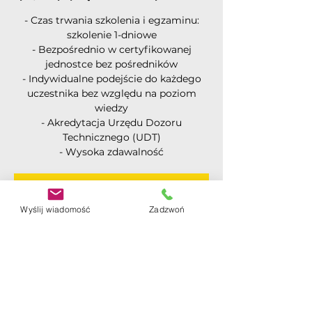
- Czas trwania szkolenia i egzaminu:
szkolenie 1-dniowe
- Bezpośrednio w certyfikowanej
jednostce bez pośredników
- Indywidualne podejście do każdego
uczestnika bez względu na poziom
wiedzy
- Akredytacja Urzędu Dozoru
Technicznego (UDT)
- Wysoka zdawalność
Rejestracja jest zamknięta
Wyślij wiadomość
Zadzwoń
Zobacz inne wydarzenia
Czas i lokalizacja
19 lip 2024, 08:30
Ząbki ul. Skorupki 41/M4