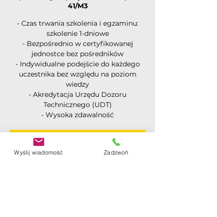
41/M3
- Czas trwania szkolenia i egzaminu:
szkolenie 1-dniowe
- Bezpośrednio w certyfikowanej
jednostce bez pośredników
- Indywidualne podejście do każdego
uczestnika bez względu na poziom
wiedzy
- Akredytacja Urzędu Dozoru
Technicznego (UDT)
- Wysoka zdawalność
Rejestracja jest zamknięta
Wyślij wiadomość
Zadzwoń
Zobacz inne wydarzenia
Czas i lokalizacja
22 gru 2025, 08:30