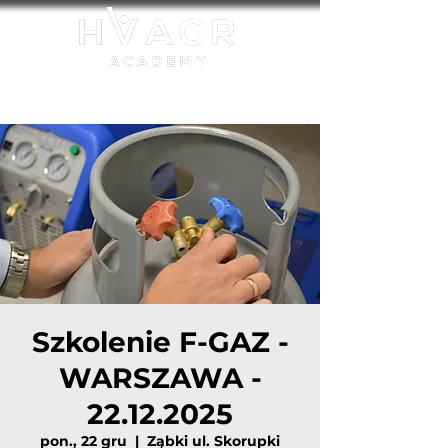
Akredytowana jednostka szkoleniowa UDT:
FGAZ-S/27/0001/23
Szkolenie F-GAZ -
WARSZAWA -
22.12.2025
pon., 22 gru
  |  
Ząbki ul. Skorupki