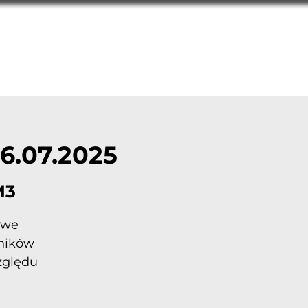
001/23
508 144 499
ntakt
biuro@hvacracademy.pl
6.07.2025
M3
owe
dników
zględu