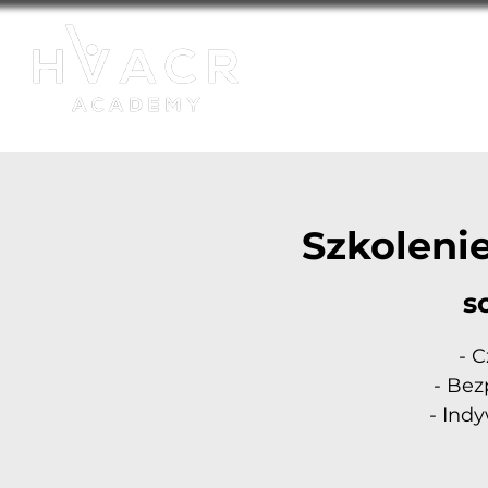
HVACR Academy - akredy
O Nas
Kursy
Ofert
Szkoleni
so
- 
- Bez
- Ind