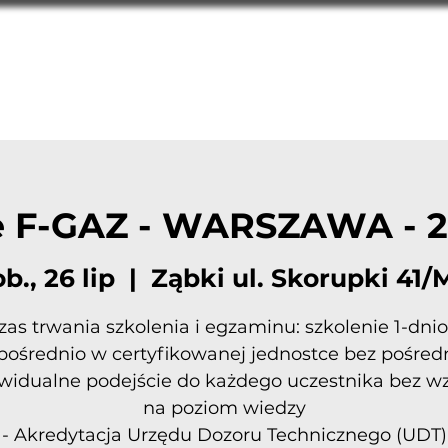
towana przez UDT jednostka szkoleniowa: FGAZ-S/27/0
a
Procedury F-Gaz
Terminy Szkoleń
FAQ
Ko
e F-GAZ - WARSZAWA - 2
b., 26 lip
  |  
Ząbki ul. Skorupki 41/
Czas trwania szkolenia i egzaminu: szkolenie 1-dni
pośrednio w certyfikowanej jednostce bez pośre
ywidualne podejście do każdego uczestnika bez w
na poziom wiedzy
- Akredytacja Urzędu Dozoru Technicznego (UDT)