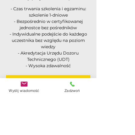
- Czas trwania szkolenia i egzaminu:
szkolenie 1-dniowe
- Bezpośrednio w certyfikowanej
jednostce bez pośredników
- Indywidualne podejście do każdego
uczestnika bez względu na poziom
wiedzy
- Akredytacja Urzędu Dozoru
Technicznego (UDT)
- Wysoka zdawalność
Rejestracja jest zamknięta
Wyślij wiadomość
Zadzwoń
Zobacz inne wydarzenia
Czas i lokalizacja
14 maj 2025, 08:30
Ząbki ul. Skorupki 41/M3