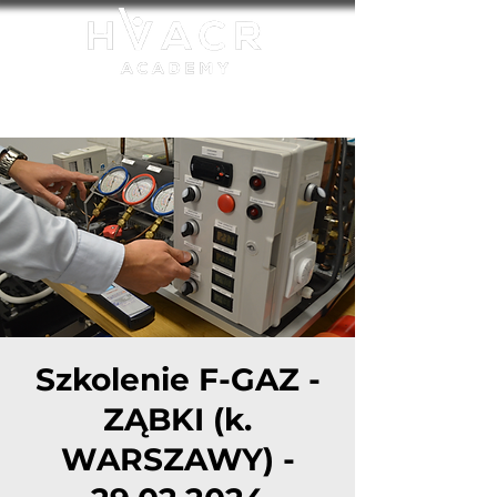
Akredytowana jednostka szkoleniowa UDT:
FGAZ-S/27/0001/23
Szkolenie F-GAZ -
ZĄBKI (k.
WARSZAWY) -