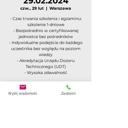
29.02.2024
czw., 29 lut
  |  
Warszawa
- Czas trwania szkolenia i egzaminu:
szkolenie 1-dniowe
- Bezpośrednio w certyfikowanej
jednostce bez pośredników
- Indywidualne podejście do każdego
uczestnika bez względu na poziom
wiedzy
- Akredytacja Urzędu Dozoru
Technicznego (UDT)
- Wysoka zdawalność
Rejestracja jest zamknięta
Wyślij wiadomość
Zadzwoń
Zobacz inne wydarzenia
Czas i lokalizacja